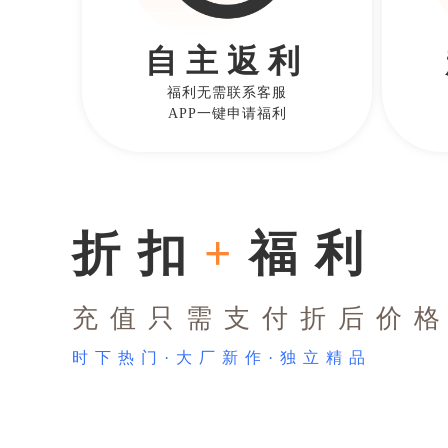
自主返利
福利无需联系客服
APP一键申请福利
折扣
+
福利
充值只需支付折后价
时下热门·大厂新作·独立精品