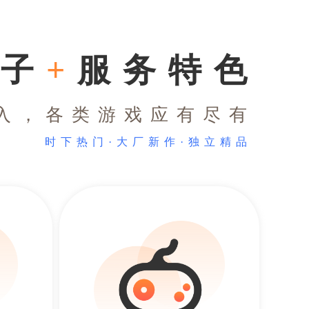
盒子
+
服务特色
入，各类游戏应有尽
有
时下热门·大厂新作·独立精
品