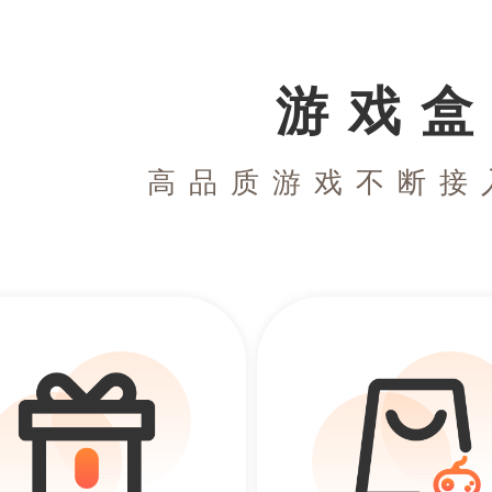
游戏
高品质游戏不断接