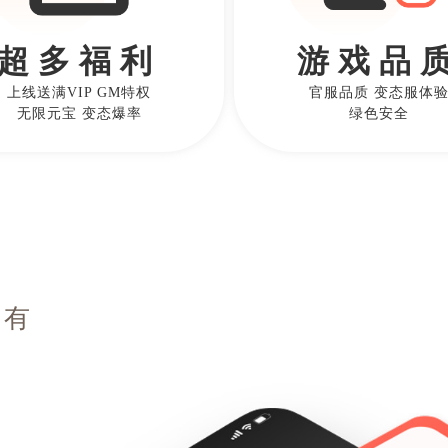
超多福利
游戏品
上线送满VIP GM特权
官服品质 变态服体
无限元宝 变态爆率
绿色安全
格有