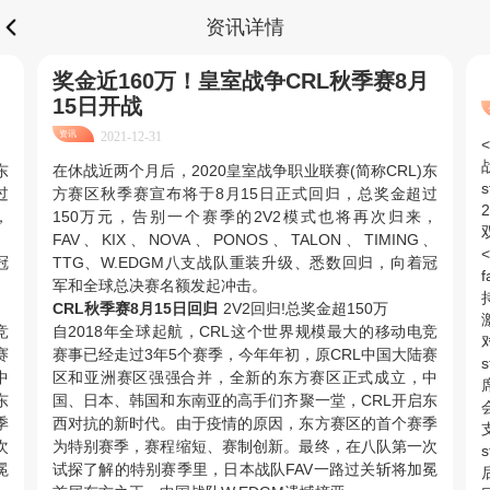
资讯详情
奖金近160万！皇室战争CRL秋季赛8月
15日开战
资讯
2021-12-31
<
东
在休战近两个月后，2020皇室战争职业联赛(简称CRL)东
s
过
方赛区秋季赛宣布将于8月15日正式回归，总奖金超过
，
150万元，告别一个赛季的2V2模式也将再次归来，
、
FAV、KIX、NOVA、PONOS、TALON、TIMING、
<
冠
TTG、W.EDGM八支战队重装升级、悉数回归，向着冠
军和全球总决赛名额发起冲击。
CRL秋季赛8月15日回归
2V2回归!总奖金超150万
竞
自2018年全球起航，CRL这个世界规模最大的移动电竞
赛
赛事已经走过3年5个赛季，今年年初，原CRL中国大陆赛
s
中
区和亚洲赛区强强合并，全新的东方赛区正式成立，中
东
国、日本、韩国和东南亚的高手们齐聚一堂，CRL开启东
季
西对抗的新时代。由于疫情的原因，东方赛区的首个赛季
次
为特别赛季，赛程缩短、赛制创新。最终，在八队第一次
s
冕
试探了解的特别赛季里，日本战队FAV一路过关斩将加冕