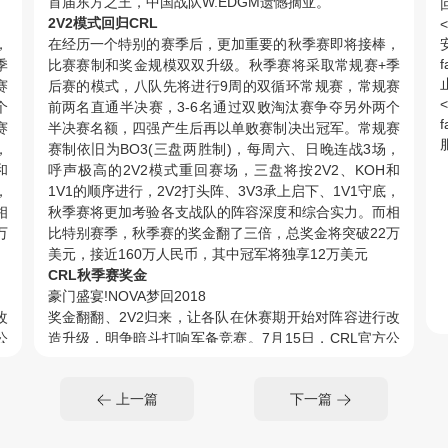
首届东方之王，中国战队W.EDGM遗憾摘亚。
2V2模式回归CRL
<
，
在经历一个特别的赛季后，更加重要的秋季赛即将接棒，
安
季
比赛赛制和奖金规模双双升级。秋季赛将采取常规赛+季
赛
后赛的模式，八队先将进行9周的双循环常规赛，常规赛
<
个
前两名直通半决赛，3-6名通过双败淘汰赛争夺另外两个
赛
半决赛名额，四强产生后再以单败赛制决出冠军。常规赛
，
赛制依旧为BO3(三盘两胜制)，每周六、日晚连战3场，
和
呼声极高的2V2模式重回赛场，三盘将按2V2、KOH和
，
1V1的顺序进行，2V2打头阵、3V3承上启下、1V1守底，
相
秋季赛将更加考验各支战队的阵容深度和综合实力。而相
万
比特别赛季，秋季赛的奖金翻了三倍，总奖金将突破22万
美元，接近160万人民币，其中冠军将独享12万美元
CRL秋季赛奖金
豪门盛宴!NOVA梦回2018
改
奖金翻翻、2V2归来，让各队在休赛期开始对阵容进行改
公
造升级，明争暗斗打响军备竞赛。7月15日，CRL官方公
架
布了八队的秋季赛大名单，一轮大洗牌后，本就神仙打架
朝
的东方赛区更加星光璀璨。上赛季排名垫底的紫金王朝
上一篇
下一篇
选
NOVA一掷千金，从TTG挖来了Auk和单王两位明星选
容
手，再加上神秘美国外援CRS，六星闪耀的NOVA，阵容
将
已经可以媲美2018三冠王时期。而TTG在折损两员大将