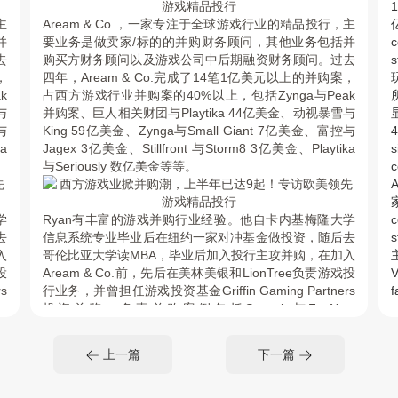
主
Aream & Co.，一家专注于全球游戏行业的精品投行，主
亿
并
要业务是做卖家/标的的并购财务顾问，其他业务包括并
c
去
购买方财务顾问以及游戏公司中后期融资财务顾问。过去
，
四年，Aream & Co.完成了14笔1亿美元以上的并购案，
k
占西方游戏行业并购案的40%以上，包括Zynga与Peak
与
并购案、巨人相关财团与Playtika 44亿美金、动视暴雪与
与
King 59亿美金、Zynga与Small Giant 7亿美金、富控与
ka
Jagex 3亿美金、Stillfront 与Storm8 3亿美金、Playtika
s
与Seriously 数亿美金等等。
c
家
学
Ryan有丰富的游戏并购行业经验。他自卡内基梅隆大学
c
去
信息系统专业毕业后在纽约一家对冲基金做投资，随后去
入
哥伦比亚大学读MBA，毕业后加入投行主攻并购，在加入
投
Aream & Co.前，先后在美林美银和LionTree负责游戏投
V
s
行业务，并曾担任游戏投资基金Griffin Gaming Partners
f
t
投资总监，负责并购案例包括Scopely与FoxNext
游
Games、Garena与Phoenix Labs等，也做过一些美股游
戏公司IPO业务。
(
上一篇
下一篇
发
可以说，Ryan和他的团队见证了西方游戏行业并购发
f
行
展，“刚开始进入时，游戏还不是金融重视的行业，投行
a
，
中懂游戏的人很少。”而他从Dos开始就是狂热游戏玩家，