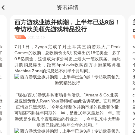
资讯详情
西方游戏业掀并购潮，上半年已达9起！
专访欧美领先游戏精品投行
资讯
2021-11-19
k
7月1日，Zynga完成了对土耳其三消游戏大厂Peak
了
Games的收购，总收购价比6月初爆出的18亿美金，多了
c
此
0.5亿美金，这也成为该公司史上最大一笔收购案。而此
祖
并购消息爆出，距离AppLovin收购西方手游策略鼻祖
Machine Zone的消息还不到半个月时间。
<
美
“现在(西方)游戏并购市场非常活跃。”Aream & Co.北美
c
冠
及亚洲负责人Ryan You(游镕畅)如此告诉笔者。面对新冠
量
疫情这只黑天鹅，“今年全球整体并购市场的数量和体量
而
可能还不到往年同期的一半，是近10年来最差的一年。而
h
并
游戏是少数几个表现突出的行业之一，今年以来中大型并
购案已经超过往年全年的总和。”