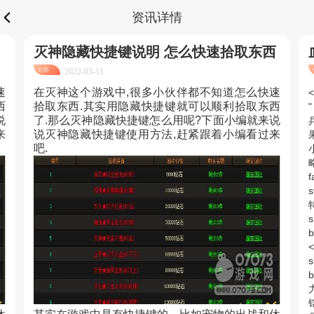
资讯详情
灭神隐藏快捷键说明 怎么快速拾取东西
公告
2022-03-11
速
在灭神这个游戏中,很多小伙伴都不知道怎么快速
<
西
拾取东西.其实用隐藏快捷键就可以顺利拾取东西
"
说
了.那么灭神隐藏快捷键怎么用呢?下面小编就来说
来
说灭神隐藏快捷键使用方法,赶紧跟着小编看过来
吧.
略
f
s
s
b
s
b