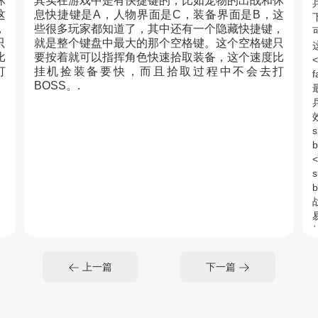
休
其实在游戏中是有快捷键的，比如宠物的出战和休
这
息快捷键是A，人物界面是C，装备界面是B，这
，
些很多玩家都知道了，其中还有一个隐藏快捷键，
只
就是整个键盘中最大的那个空格键。这个空格键只
比
要按着就可以指挥角色快速拾取装备，这个速度比
<
打
挂机捡装备要快，而且拾取过程中不会去打
f
BOSS。.
s
b
s
b
上一篇
下一篇
s
b