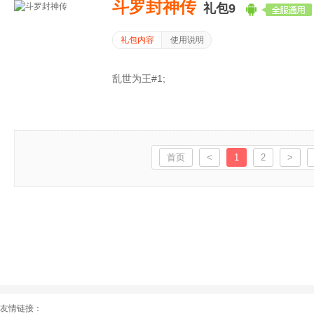
斗罗封神传
礼包9
礼包内容
使用说明
乱世为王#1;
首页
<
1
2
>
友情链接：