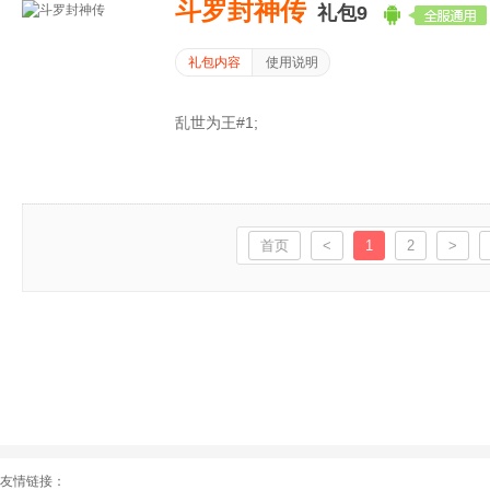
斗罗封神传
礼包9
礼包内容
使用说明
乱世为王#1;
首页
<
1
2
>
友情链接：